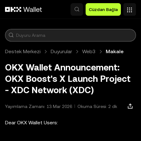
Ana İçeriğe Atla
Cüzdan Bağla
Destek Merkezi
Duyurular
Web3
Makale
OKX Wallet Announcement:
OKX Boost's X Launch Project
- XDC Network (XDC)
Yayımlama Zamanı: 13 Mar 2026
Okuma Süresi: 2 dk
Dear OKX Wallet Users: