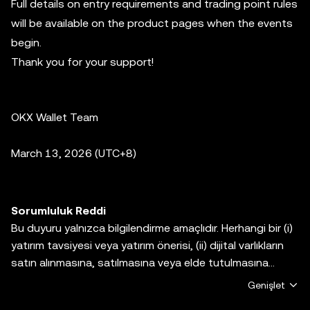
Full details on entry requirements and trading point rules
will be available on the product pages when the events
begin.
Thank you for your support!
OKX Wallet Team
March 13, 2026 (UTC+8)
Sorumluluk Reddi
Bu duyuru yalnızca bilgilendirme amaçlıdır. Herhangi bir (i)
yatırım tavsiyesi veya yatırım önerisi, (ii) dijital varlıkların
satın alınmasına, satılmasına veya elde tutulmasına
yönelik bir teklif, talep veya teşvik ya da (iii) finans,
Genişlet
muhasebe, hukuk veya vergi ile ilgili tavsiye verme amacı