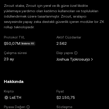
Zircuit stake, Zircuit için yerel ve ilk güne özel likidite
yüklemeye yardımcı olan katılımcı kullanıcıları ve toplulukları
ödüllendirmek üzere tasarlanmıştır. Zircuit, sıralayıcı
seviyesinde yapay zeka destekli güvenlik içeren modüler bir ZK
rollup teknolojisidir.
Protokol TVL
Aktif Cüzdanlar
$50,07M
2.562
Sıralama: 69
Çalışma süresi
Ekip yapısı
23 ay
Joshua Tjokrosurjo
Hakkında
Kripto
Fiyat
LsETH
$2.150,75
Sözleşme
Piyasa Değeri