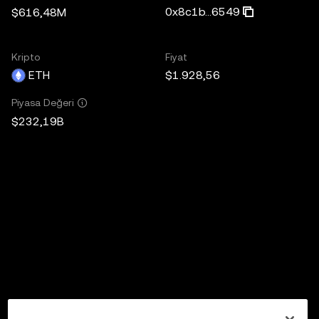
0x8c1b...6549
$616,48M
Kripto
Fiyat
ETH
$1.928,56
Piyasa Değeri
$232,19B