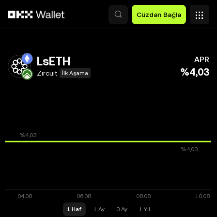
Ana İçeriğe Atla
Cüzdan Bağla
LsETH
APR
%4,03
Zircuit
İlk Aşama
1 Haf
1 Ay
3 Ay
1 Yıl