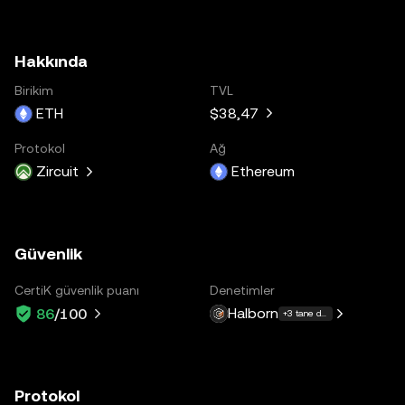
Hakkında
Birikim
TVL
ETH
$38,47
Protokol
Ağ
Zircuit
Ethereum
Güvenlik
CertiK güvenlik puanı
Denetimler
Halborn
86
/100
+3 tane daha
Protokol