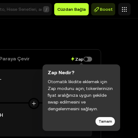
/
Cüzdan Bağla
Boost
Paraya Çevir
Zap
Zap Nedir?
T
Otomatik likidite eklemek için
Zap modunu açın; tokenlerinizin
$0,00
fiyat aralığınıza uygun şekilde
swap edilmesini ve
dengelenmesini sağlayın.
H
Tamam
$0,00