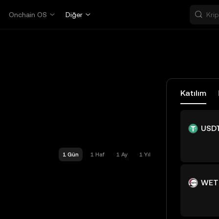
Onchain OS
Diğer
Katılım
USD
1 Gün
1 Haf
1 Ay
1 Yıl
WET