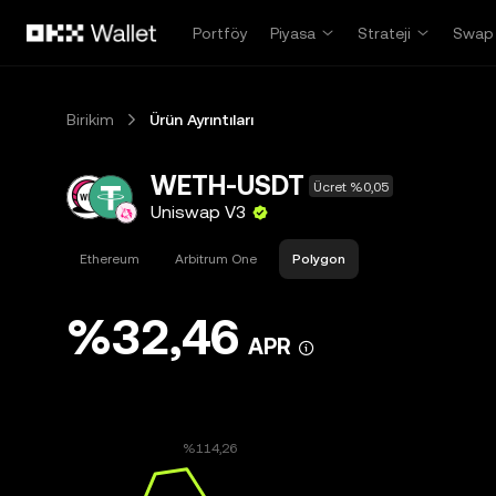
Ana İçeriğe Atla
Portföy
Piyasa
Strateji
Swap
Birikim
Ürün Ayrıntıları
WETH-USDT
Ücret %0,05
Uniswap V3
Ethereum
Arbitrum One
Polygon
%32,46
APR