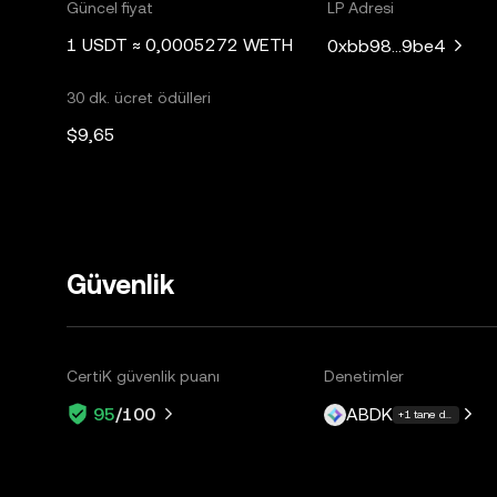
Güncel fiyat
LP Adresi
1 USDT ≈ 0,0005272 WETH
0xbb98...9be4
30 dk. ücret ödülleri
$9,65
Güvenlik
CertiK güvenlik puanı
Denetimler
ABDK
95
/100
+1 tane daha