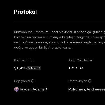
Protokol
Uniswap V3, Ethereum Sanal Makinesi üzerinde çalıştırılan g
Protokolün önceki sürümleriyle karşılaştırıldığında Uniswap V3,
verimliliği ve hassas ayarlı kontrol özelliklerini sağlamanın 
doğru ve uygun bir fiyat oracle’ı sunar.
Protokol TVL
Aktif Cüzdanlar
$1,42B
121.568
Sıralama: 14
Ekip yapısı
Destekleyen
Hayden Adams
Polychain, Andreesse