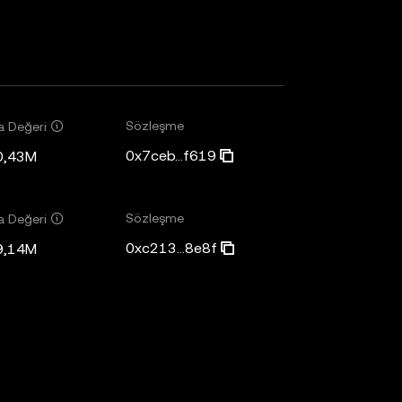
Sözleşme
a Değeri
0x7ceb...f619
0,43M
Sözleşme
a Değeri
0xc213...8e8f
9,14M