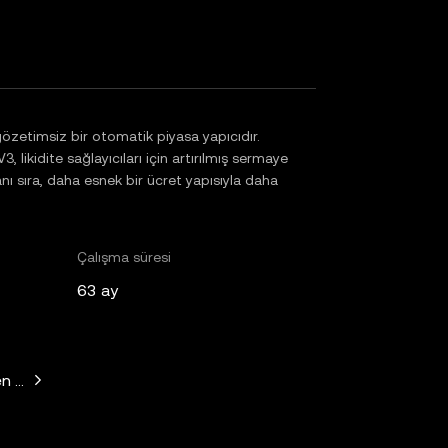
özetimsiz bir otomatik piyasa yapıcıdır.
 likidite sağlayıcıları için artırılmış sermaye
yanı sıra, daha esnek bir ücret yapısıyla daha
Çalışma süresi
63 ay
n Horowitz, Paradigm, Variant Fund, SV Angel