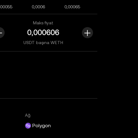
,00055
0,0006
0,00065
Maks fiyat
USDT başına WETH
Ağ
Polygon