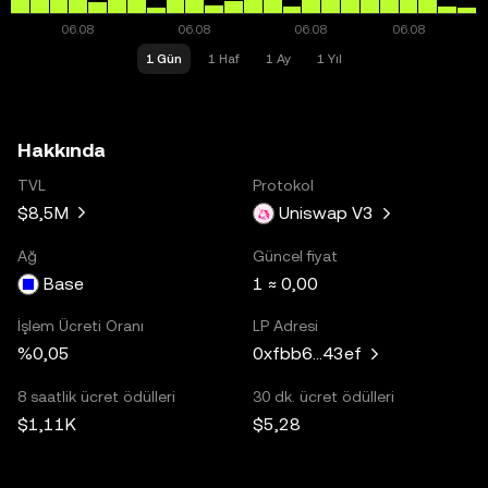
1 Gün
1 Haf
1 Ay
1 Yıl
Hakkında
TVL
Protokol
$8,5M
Uniswap V3
Ağ
Güncel fiyat
Base
1 ≈ 0,00
İşlem Ücreti Oranı
LP Adresi
%0,05
0xfbb6...43ef
8 saatlik ücret ödülleri
30 dk. ücret ödülleri
$1,11K
$5,28