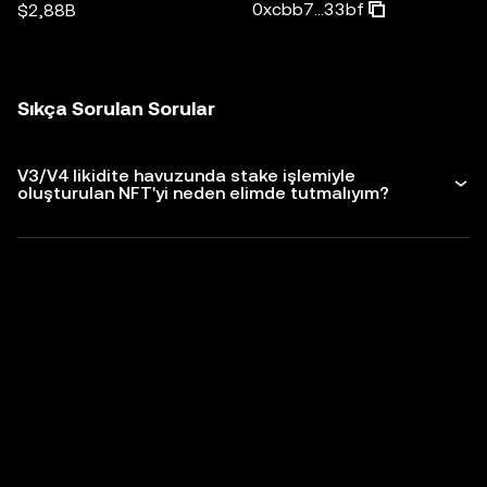
0xcbb7...33bf
$2,88B
Sıkça Sorulan Sorular
V3/V4 likidite havuzunda stake işlemiyle
oluşturulan NFT'yi neden elimde tutmalıyım?