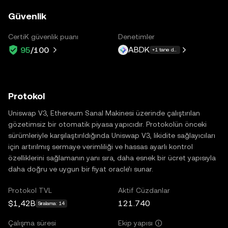
Güvenlik
CertiK güvenlik puanı
Denetimler
ABDK
95
/100
+1 tane daha
Protokol
Uniswap V3, Ethereum Sanal Makinesi üzerinde çalıştırılan
gözetimsiz bir otomatik piyasa yapıcıdır. Protokolün önceki
sürümleriyle karşılaştırıldığında Uniswap V3, likidite sağlayıcıları
için artırılmış sermaye verimliliği ve hassas ayarlı kontrol
özelliklerini sağlamanın yanı sıra, daha esnek bir ücret yapısıyla
daha doğru ve uygun bir fiyat oracle’ı sunar.
Protokol TVL
Aktif Cüzdanlar
$1,42B
121.740
Sıralama: 14
Çalışma süresi
Ekip yapısı