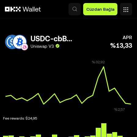
Ana İçeriğe Atla
Cüzdan Bağla
USDC-cbBTC
APR
%13,33
Uniswap V3
Fee rewards:
$24,95