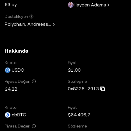
63 ay
Hayden Adams
Destekleyen
Polychain, Andreessen Horowitz, Paradigm, Variant Fund, 
Hakkında
Kripto
Fiyat
USDC
$1,00
Sözleşme
Piyasa Değeri
0x8335...2913
$4,2B
Kripto
Fiyat
cbBTC
$64.406,7
Sözleşme
Piyasa Değeri