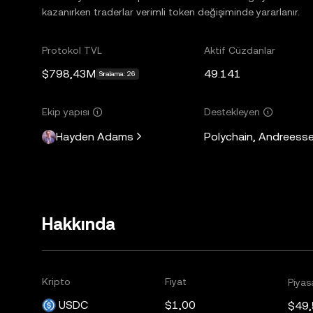
kazanırken traderlar verimli token değişiminde yararlanır.
Protokol TVL
Aktif Cüzdanlar
$798,43M
49.141
Sıralama: 26
Ekip yapısı
Destekleyen
Hayden Adams
Polychain, Andreesse
Hakkında
Kripto
Fiyat
Piyas
USDC
$1,00
$49,