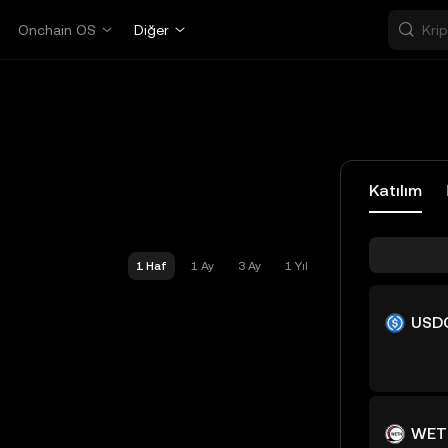
Onchain OS
Diğer
Katılım
1 Haf
1 Ay
3 Ay
1 Yıl
USD
WET