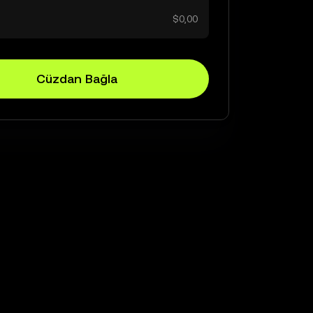
$0,00
Cüzdan Bağla