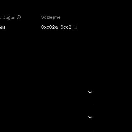
Sözleşme
a Değeri
0xc02a...6cc2
9B