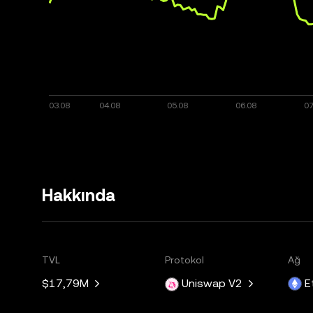
Hakkında
TVL
Protokol
Ağ
$17,79M
Uniswap V2
E