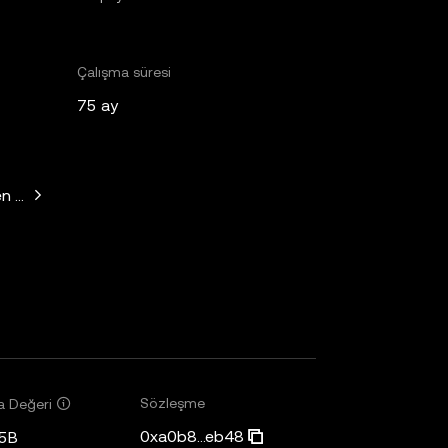
Çalışma süresi
75 ay
n Horowitz, Paradigm, Variant Fund, SV Angel
Sözleşme
a Değeri
0xa0b8...eb48
5B