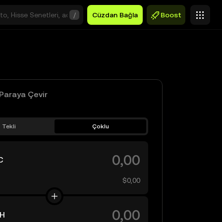
/
Cüzdan Bağla
Boost
Paraya Çevir
Tekli
Çoklu
C
$0,00
H