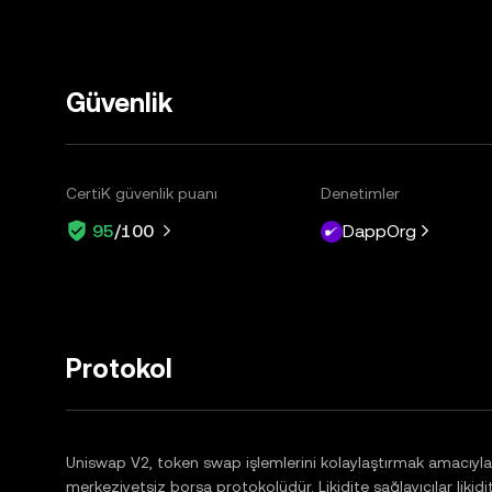
Güvenlik
CertiK güvenlik puanı
Denetimler
DappOrg
95
/100
Protokol
Uniswap V2, token swap işlemlerini kolaylaştırmak amacıyla 
merkeziyetsiz borsa protokolüdür. Likidite sağlayıcılar likidi