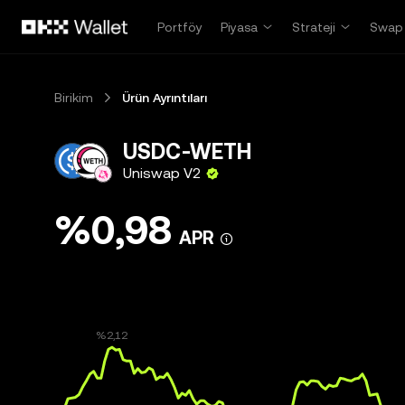
Ana İçeriğe Atla
Portföy
Piyasa
Strateji
Swap
Birikim
Ürün Ayrıntıları
USDC-WETH
Uniswap V2
%0,98
APR