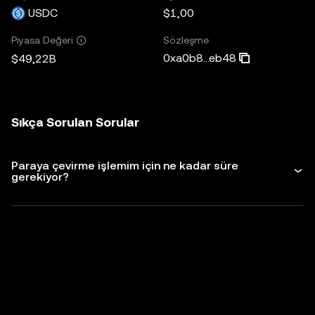
USDC
$1,00
Sözleşme
Piyasa Değeri
0xa0b8...eb48
$49,22B
Sıkça Sorulan Sorular
Paraya çevirme işlemim için ne kadar süre
gerekiyor?