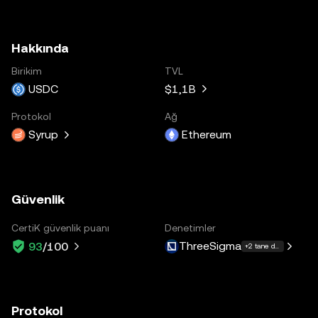
Hakkında
Birikim
TVL
USDC
$1,1B
Protokol
Ağ
Syrup
Ethereum
Güvenlik
CertiK güvenlik puanı
Denetimler
ThreeSigma
93
/100
+2 tane daha
Protokol