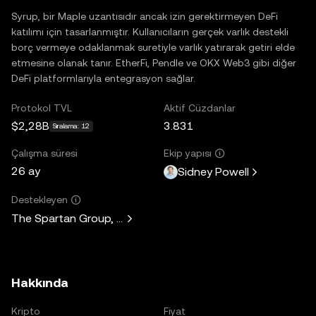
Syrup, bir Maple uzantısıdır ancak izin gerektirmeyen DeFi
katılımı için tasarlanmıştır. Kullanıcıların gerçek varlık destekli
borç vermeye odaklanmak suretiyle varlık yatırarak getiri elde
etmesine olanak tanır. EtherFi, Pendle ve OKX Web3 gibi diğer
DeFi platformlarıyla entegrasyon sağlar.
Protokol TVL
Aktif Cüzdanlar
$2,28B
3.831
Sıralama: 12
Çalışma süresi
Ekip yapısı
26 ay
Sidney Powell
Destekleyen
The Spartan Group, GSR, Cherry Crypto, Tioga Capital, Blo
Hakkında
Kripto
Fiyat