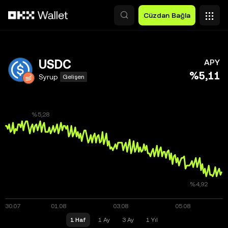
Ana İçeriğe Atla
Cüzdan Bağla
USDC
APY
%5,11
Syrup
Gelişen
1 Haf
1 Ay
3 Ay
1 Yıl