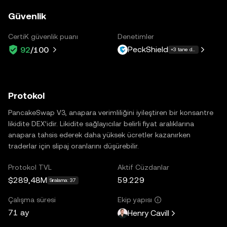
Güvenlik
CertiK güvenlik puanı
Denetimler
PeckShield
92
/100
+3 tane daha
Protokol
PancakeSwap V3, anapara verimliliğini iyileştiren bir konsantre
likidite DEX’idir. Likidite sağlayıcılar belirli fiyat aralıklarına
anapara tahsis ederek daha yüksek ücretler kazanırken
traderlar için slipaj oranlarını düşürebilir.
Protokol TVL
Aktif Cüzdanlar
$289,48M
59.229
Sıralama: 37
Çalışma süresi
Ekip yapısı
71 ay
Henry Cavill