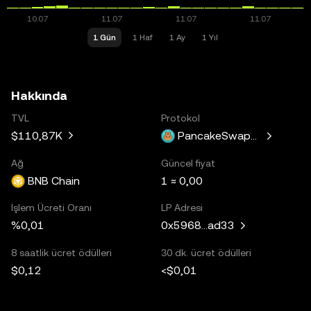
1 Gün
1 Haf
1 Ay
1 Yıl
Hakkında
TVL
Protokol
$110,87K
PancakeSwapV3
Ağ
Güncel fiyat
BNB Chain
1 ≈ 0,00
İşlem Ücreti Oranı
LP Adresi
%0,01
0x5968...ad33
8 saatlik ücret ödülleri
30 dk. ücret ödülleri
$0,12
<$0,01