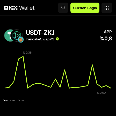
Ana İçeriğe Atla
Cüzdan Bağla
USDT-ZKJ
APR
%0,8
PancakeSwapV3
Fee rewards:
--