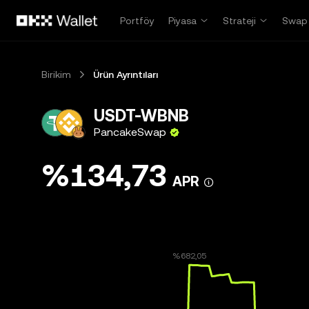
Ana İçeriğe Atla
Portföy
Piyasa
Strateji
Swap
Birikim
Ürün Ayrıntıları
USDT-WBNB
PancakeSwap
%134,73
APR