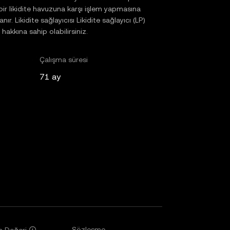
n bir likidite havuzuna karşı işlem yapmasına
 Likidite sağlayıcısı Likidite sağlayıcı (LP)
akkına sahip olabilirsiniz.
Çalışma süresi
71 ay
Sözleşme
a Değeri