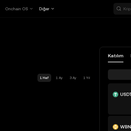
Onchain OS
Diğer
Katılım
1 Haf
1 Ay
3 Ay
1 Yıl
USD
WBN