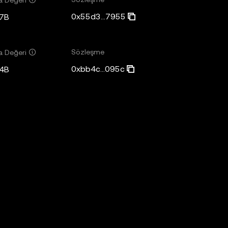
0x55d3...7955
7B
Sözleşme
a Değeri
0xbb4c...095c
4B