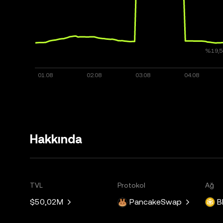
Hakkında
TVL
Protokol
Ağ
$50,02M
PancakeSwap
B