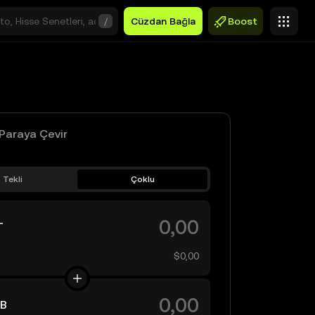
/
Cüzdan Bağla
Boost
Paraya Çevir
Tekli
Çoklu
T
$0,00
B