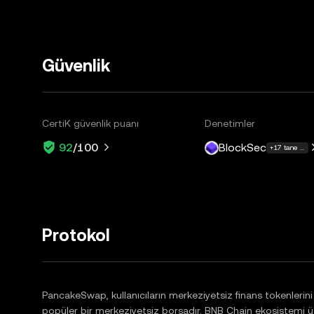
Güvenlik
CertiK güvenlik puanı
Denetimler
BlockSec
92
/100
+17 tane dah
Protokol
PancakeSwap, kullanıcıların merkeziyetsiz finans tokenlerin
popüler bir merkeziyetsiz borsadır. BNB Chain ekosistemi 