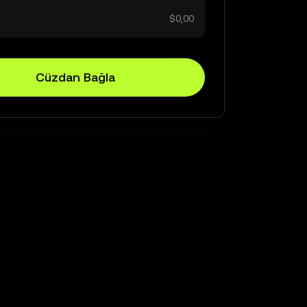
$0,00
Cüzdan Bağla