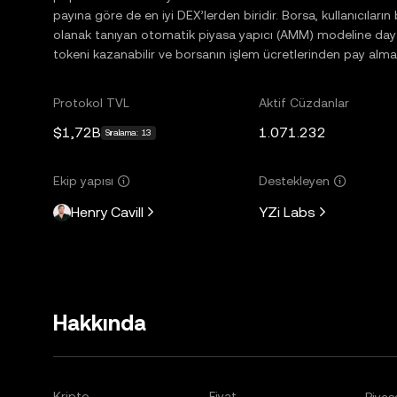
payına göre de en iyi DEX’lerden biridir. Borsa, kullanıcıları
olanak tanıyan otomatik piyasa yapıcı (AMM) modeline dayanır.
tokeni kazanabilir ve borsanın işlem ücretlerinden pay alma h
Protokol TVL
Aktif Cüzdanlar
$1,72B
1.071.232
Sıralama: 13
Ekip yapısı
Destekleyen
Henry Cavill
YZi Labs
Hakkında
Kripto
Fiyat
Piyas