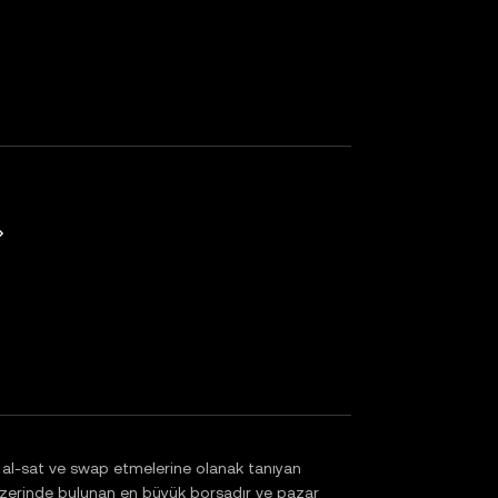
a
i al-sat ve swap etmelerine olanak tanıyan
üzerinde bulunan en büyük borsadır ve pazar