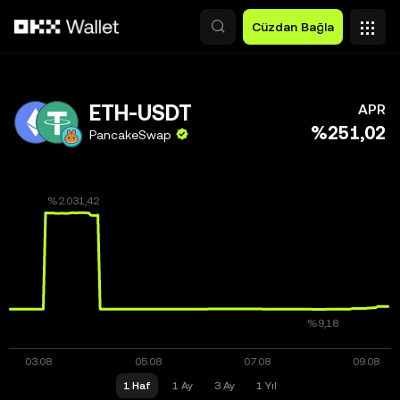
Ana İçeriğe Atla
Cüzdan Bağla
ETH-USDT
APR
%251,02
PancakeSwap
1 Haf
1 Ay
3 Ay
1 Yıl