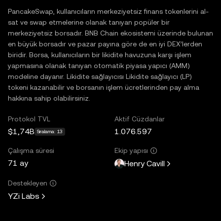
PancakeSwap, kullanıcıların merkeziyetsiz finans tokenlerini al-
sat ve swap etmelerine olanak tanıyan popüler bir
merkeziyetsiz borsadır. BNB Chain ekosistemi üzerinde bulunan
en büyük borsadır ve pazar payına göre de en iyi DEX’lerden
biridir. Borsa, kullanıcıların bir likidite havuzuna karşı işlem
yapmasına olanak tanıyan otomatik piyasa yapıcı (AMM)
modeline dayanır. Likidite sağlayıcısı Likidite sağlayıcı (LP)
tokeni kazanabilir ve borsanın işlem ücretlerinden pay alma
hakkına sahip olabilirsiniz.
Protokol TVL
Aktif Cüzdanlar
$1,74B
1.076.597
Sıralama: 13
Çalışma süresi
Ekip yapısı
71 ay
Henry Cavill
Destekleyen
YZi Labs