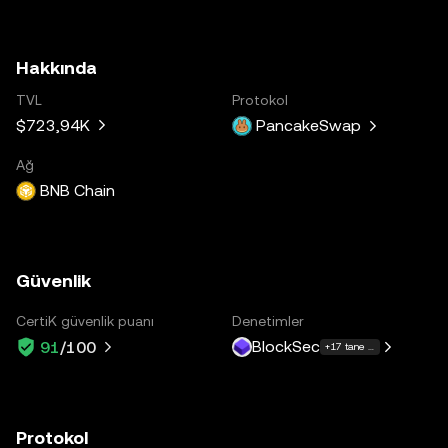
Hakkında
TVL
Protokol
$723,94K
PancakeSwap
Ağ
BNB Chain
Güvenlik
CertiK güvenlik puanı
Denetimler
BlockSec
91
/100
+17 tane daha
Protokol