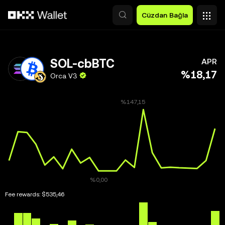
Ana İçeriğe Atla
Cüzdan Bağla
SOL-cbBTC
APR
%18,17
Orca V3
Fee rewards:
$535,46