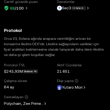
CertiK güvenlik puanı
Denetimler
Sec3
88
/100
+1 tane daha
Protokol
Orca V3, Solana ağında anapara verimliliğini artıran bir
konsantre likidite DEX’idir. Likidite sağlayıcıların varlıkları için
fiyat aralıkları belirlemesine olanak tanıyarak daha derin likidite
ve daha iyi işlem koşulları sağlar.
Protokol TVL
Aktif Cüzdanlar
$243,93M
21.651
Sıralama: 40
Çalışma süresi
Ekip yapısı
64 ay
Yutaro Mori
Destekleyen
Polychain, Zee Prime Capital, Solana Ventures, Placeholder