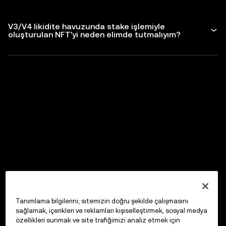
V3/V4 likidite havuzunda stake işlemiyle
oluşturulan NFT'yi neden elimde tutmalıyım?
Tanımlama bilgilerini; sitemizin doğru şekilde çalışmasını
sağlamak, içerikleri ve reklamları kişiselleştirmek, sosyal medya
özellikleri sunmak ve site trafiğimizi analiz etmek için