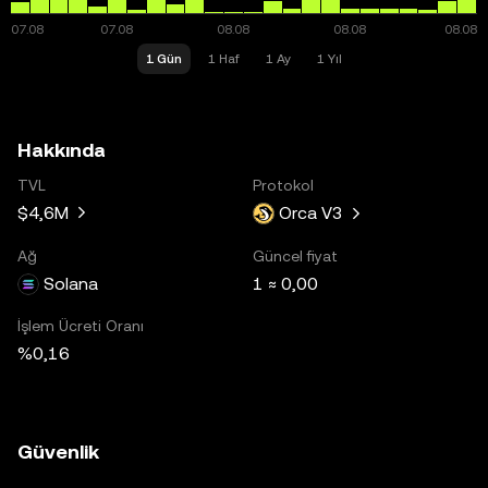
1 Gün
1 Haf
1 Ay
1 Yıl
Hakkında
TVL
Protokol
$4,6M
Orca V3
Ağ
Güncel fiyat
Solana
1 ≈ 0,00
İşlem Ücreti Oranı
%0,16
Güvenlik