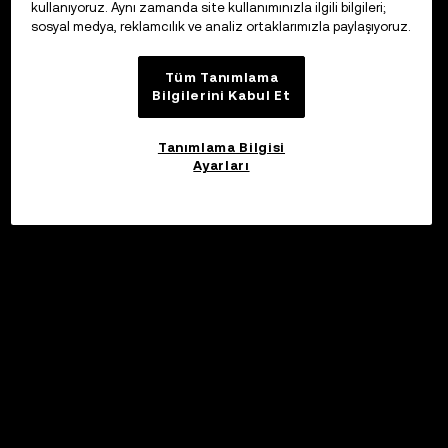
kullanıyoruz. Aynı zamanda site kullanımınızla ilgili bilgileri;
sosyal medya, reklamcılık ve analiz ortaklarımızla paylaşıyoruz.
Tüm Tanımlama
Bilgilerini Kabul Et
Tanımlama Bilgisi
Ayarları
©2017 - 2026 WEB3.OKX.COM
Türkçe/USD