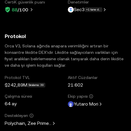
CertiK güvenlik puanı
Denetimler
Sec3
88
/100
+1 tane daha
Protokol
Orca V3, Solana ağında anapara verimliliğini artıran bir
konsantre likidite DEX’idir. Likidite sağlayıcıların varlıkları için
fiyat aralıkları belirlemesine olanak tanıyarak daha derin likidite
ve daha iyi işlem koşulları sağlar.
Protokol TVL
Aktif Cüzdanlar
$242,89M
21.602
Sıralama: 39
Çalışma süresi
Ekip yapısı
64 ay
Yutaro Mori
Destekleyen
Polychain, Zee Prime Capital, Solana Ventures, Placeholder