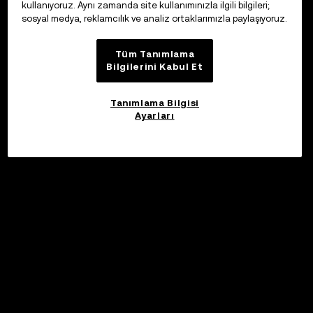
kullanıyoruz. Aynı zamanda site kullanımınızla ilgili bilgileri;
sosyal medya, reklamcılık ve analiz ortaklarımızla paylaşıyoruz.
Tüm Tanımlama
Bilgilerini Kabul Et
Tanımlama Bilgisi
Ayarları
©2017 - 2026 WEB3.OKX.COM
Türkçe/USD