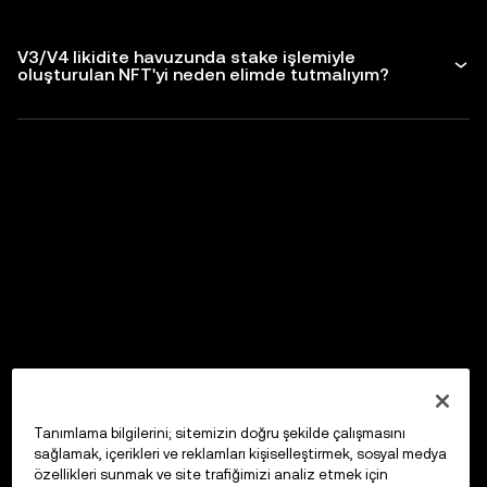
V3/V4 likidite havuzunda stake işlemiyle
oluşturulan NFT'yi neden elimde tutmalıyım?
Tanımlama bilgilerini; sitemizin doğru şekilde çalışmasını
sağlamak, içerikleri ve reklamları kişiselleştirmek, sosyal medya
özellikleri sunmak ve site trafiğimizi analiz etmek için