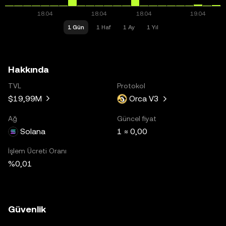
1 Gün
1 Haf
1 Ay
1 Yıl
Hakkında
TVL
Protokol
$19,99M
Orca V3
Ağ
Güncel fiyat
Solana
1 ≈ 0,00
İşlem Ücreti Oranı
%0,01
Güvenlik