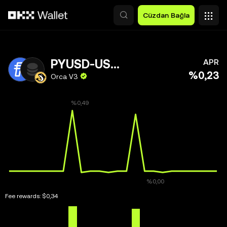
Ana İçeriğe Atla
Cüzdan Bağla
PYUSD-USDC
APR
%0,23
Orca V3
Fee rewards:
$0,34