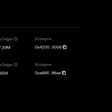
Sözleşme
a Değeri
0x4200...0006
7,39M
Sözleşme
a Değeri
0xa885...96ae
,85M