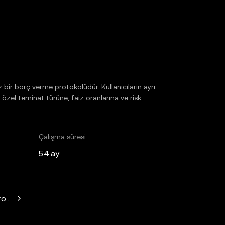
ir borç verme protokolüdür. Kullanıcıların ayrı
 özel teminat türüne, faiz oranlarına ve risk
Çalışma süresi
54 ay
witz, Mechanism Capital, Variant Fund, Nascent, Daedalus, Wil