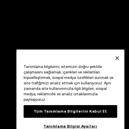
Tanımlama bilgilerini; sitemizin doğru şekilde
çalışmasını sağlamak, içerikleri ve reklamları
kişiselleştirmek, sosyal medya özellikleri sunmak ve
site trafiğimizi analiz etmek için kullanıyoruz. Aynı
zamanda site kullanımınızla ilgili bilgileri; sosyal
medya, reklamcılık ve analiz ortaklarımızla
paylaşıyoruz.
Tüm Tanımlama Bilgilerini Kabul Et
Tanımlama Bilgisi Ayarları