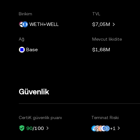
Birikim
TVL
WETH+WELL
$7,05M
Ağ
Mevcut likidite
Base
$1,68M
Güvenlik
CertiK güvenlik puanı
Teminat Riski
+
1
90
/100