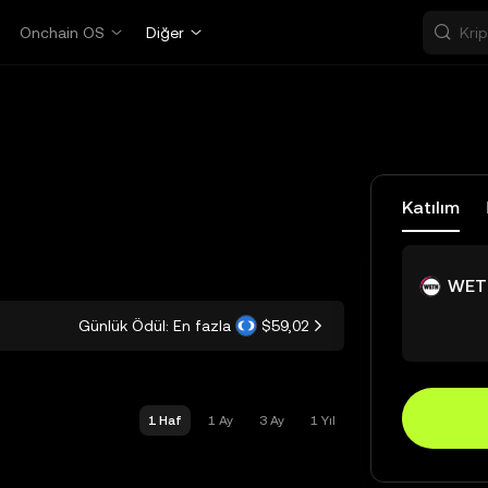
Onchain OS
Diğer
Katılım
WET
Günlük Ödül: En fazla
$59,02
1 Haf
1 Ay
3 Ay
1 Yıl