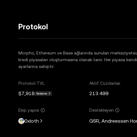
Protokol
Morpho, Ethereum ve Base ağlarında sunulan merkeziyetsiz b
kredi piyasaları oluşturmasına olanak tanır. Her piyasa kendi
ayarlarına sahiptir.
Protokol TVL
Aktif Cüzdanlar
$7,91B
213.499
Sıralama: 3
Ekip yapısı
Destekleyen
0xloth
GSR, Andreessen Horo