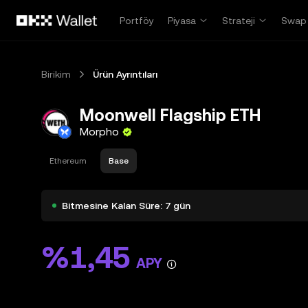
Ana İçeriğe Atla
Portföy
Piyasa
Strateji
Swap
Birikim
Ürün Ayrıntıları
Moonwell Flagship ETH
Morpho
Ethereum
Base
Bitmesine Kalan Süre: 7 gün
%1,45
APY