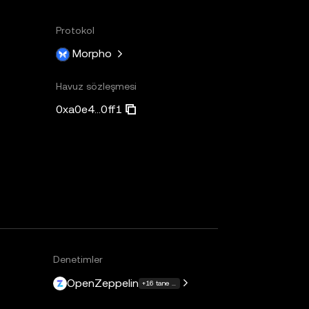
Protokol
Morpho
Havuz sözleşmesi
0xa0e4...0ff1
Denetimler
OpenZeppelin
+16 tane daha