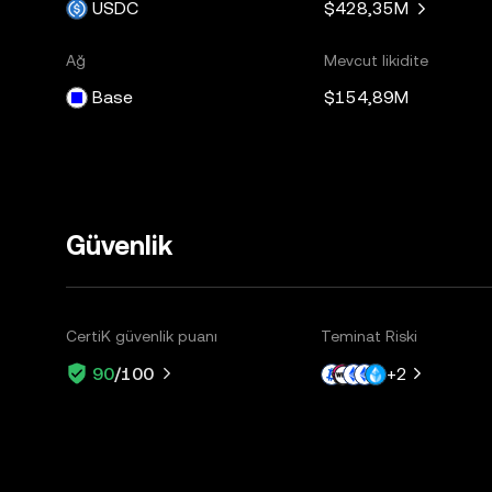
USDC
$428,35M
Ağ
Mevcut likidite
Base
$154,89M
Güvenlik
CertiK güvenlik puanı
Teminat Riski
+
2
90
/100