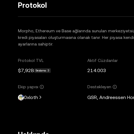
Protokol
Morpho, Ethereum ve Base ağlarında sunulan merkeziyetsiz b
kredi piyasaları oluşturmasına olanak tanır. Her piyasa kendi
ayarlarına sahiptir.
Protokol TVL
Aktif Cüzdanlar
$7,92B
214.003
Sıralama: 3
Ekip yapısı
Destekleyen
0xloth
GSR, Andreessen Horo