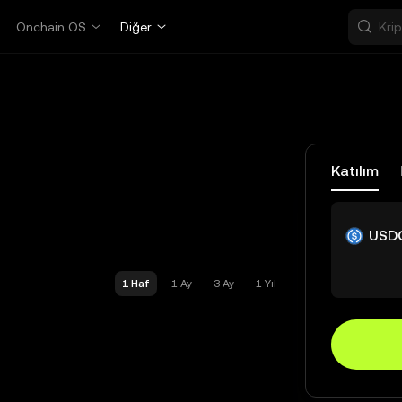
Onchain OS
Diğer
Katılım
USD
1 Haf
1 Ay
3 Ay
1 Yıl