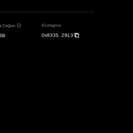
Sözleşme
a Değeri
0x8335...2913
6B