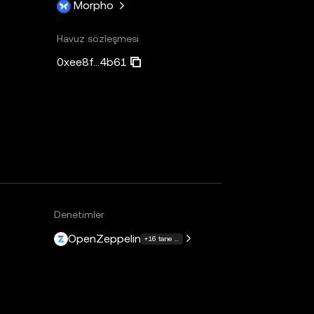
Morpho
Havuz sözleşmesi
0xee8f...4b61
Denetimler
OpenZeppelin
+16 tane daha