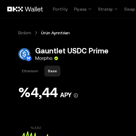
Ana İçeriğe Atla
Portföy
Piyasa
Strateji
Swap
Birikim
Ürün Ayrıntıları
Gauntlet USDC Prime
Morpho
Ethereum
Base
%4,44
APY