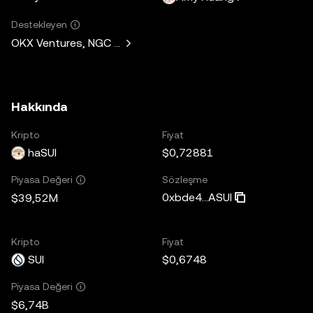
Destekleyen
OKX Ventures, NGC Ventures, Comma3 Ventures, Kucoin Ven
Hakkında
Kripto
Fiyat
haSUI
$0,72881
Sözleşme
Piyasa Değeri
0xbde4...ASUI
$39,52M
Kripto
Fiyat
SUI
$0,6748
Piyasa Değeri
$6,74B