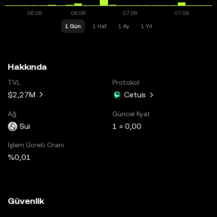
1 Gün
1 Haf
1 Ay
1 Yıl
Hakkında
TVL
Protokol
$2,27M
Cetus
Ağ
Güncel fiyat
Sui
1 ≈ 0,00
İşlem Ücreti Oranı
%0,01
Güvenlik