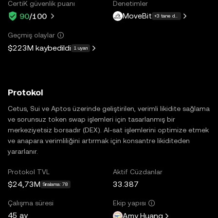
CertiK güvenlik puanı
Denetimler
MoveBit
90
/100
+3 tane daha
Geçmiş olaylar
$223M
kaybedildi
1 uyarı
Protokol
Cetus, Sui ve Aptos üzerinde geliştirilen, verimli likidite sağlama
ve sorunsuz token swap işlemleri için tasarlanmış bir
merkeziyetsiz borsadır (DEX). Al-sat işlemlerini optimize etmek
ve anapara verimliliğini artırmak için konsantre likiditeden
yararlanır.
Protokol TVL
Aktif Cüzdanlar
$24,73M
33.387
Sıralama: 78
Çalışma süresi
Ekip yapısı
45 ay
Amy Huang