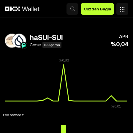
Ana İçeriğe Atla
Cüzdan Bağla
haSUI-SUI
APR
%0,04
Cetus
İlk Aşama
Fee rewards:
--