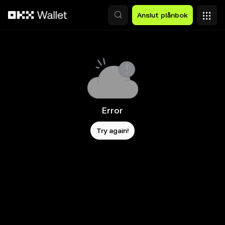
Hoppa till huvudinnehåll
Anslut plånbok
Error
Try again!