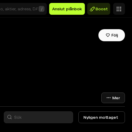
/
Anslut plånbok
Boost
Följ
Mer
Nyligen mottaget