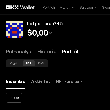
Hoppa till huvudinnehåll
Portfölj
Markn.
Strategi
Swa
bc1pxt...sran74
$0,00
PnL-analys
Historik
Portfölj
Krypto
NFT
DeFi
Insamlad
Aktivitet
NFT-ordrar
Filter