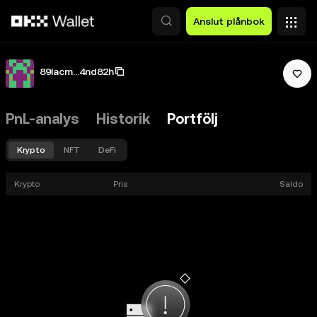
Hoppa till huvudinnehåll
Anslut plånbok
89lacm...4nd82h
PnL-analys
Historik
Portfölj
Krypto
NFT
DeFi
Krypto
Pris
Saldo