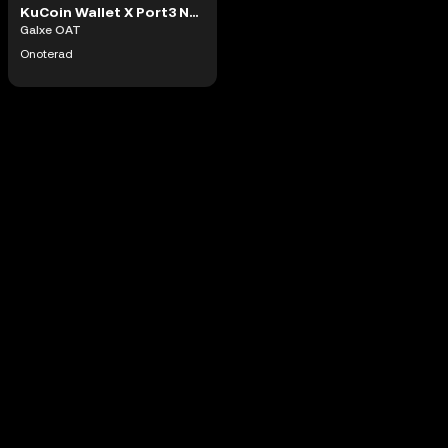
KuCoin Wallet X Port3 NFT Giveaway #448780
Galxe OAT
Onoterad