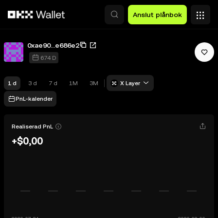
Hoppa till huvudinnehåll
Anslut plånbok
0xae90...e686e2
674 D
1 d
3 d
7 d
1M
3M
X Layer
PnL-kalender
Realiserad PnL
+$0,00