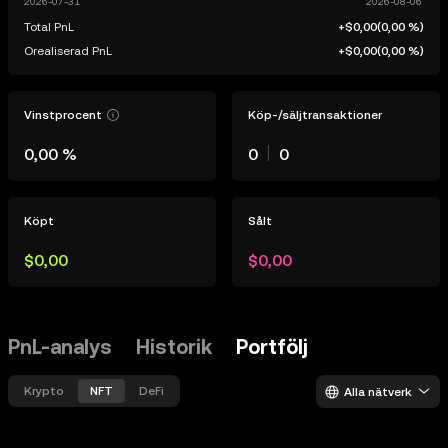
Total PnL
+$0,00
(
0,00 %
)
Orealiserad PnL
+$0,00
(
0,00 %
)
Vinstprocent
Köp-/säljtransaktioner
0,00 %
0
0
Köpt
Sålt
$0,00
$0,00
PnL-analys
Historik
Portfölj
Krypto
NFT
DeFi
Alla nätverk