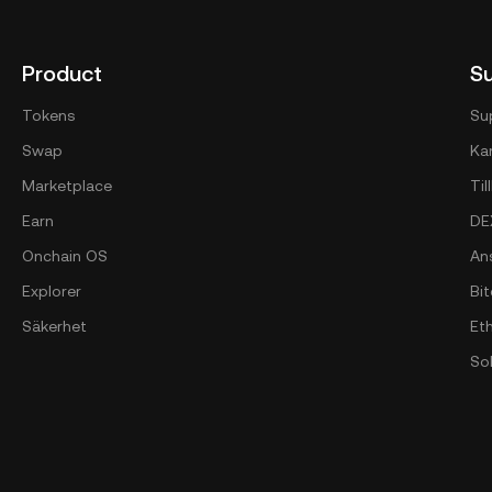
Product
S
Tokens
Su
Swap
Kan
Marketplace
Ti
Earn
DE
Onchain OS
An
Explorer
Bi
Säkerhet
Et
So