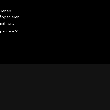
ller en
ngar, eller
mål för
 en
xpandera
Web3 Wallet
mar. Alla
e och
of-service