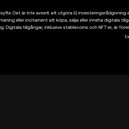
syfte. Det är inte avsett att utgöra (i) investeringsrådgivning e
ing eller incitament att köpa, sälja eller inneha digitala tillgå
ng. Digitala tillgångar, inklusive stablecoins och NFT:er, är före
n förlora värde och kan till och med bli värdelösa. Rådgör med
E
 eller innehav av digitala tillgångar är lämpligt för dig. OKX 
ande plånböcker som låter dig upptäcka och interagera med
ch ansvarar inte för tjänsterna från sådana tredjepartsplattfor
let och dess tillhörande tjänster erbjuds inte av OKX Exchang
or](
https://web3.okx.com/help/okx-web3-ecosystem-terms-