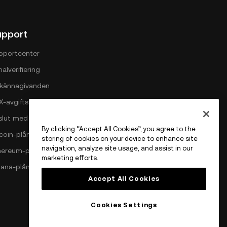
upport
pportcenter
alverifiering
llkännagivanden
X-avgiftsstruktur
slut med OKX
By clicking “Accept All Cookies”, you agree to the
tcoin-plånbok
storing of cookies on your device to enhance site
navigation, analyze site usage, and assist in our
hereum-plånbok
marketing efforts.
lana-plånbok
Accept All Cookies
Cookies Settings