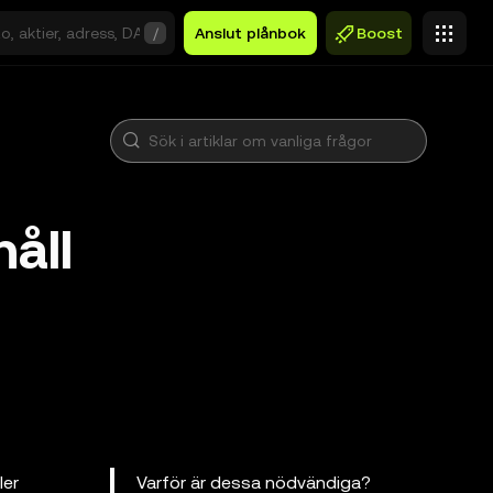
/
Anslut plånbok
Boost
åll
ler
Varför är dessa nödvändiga?