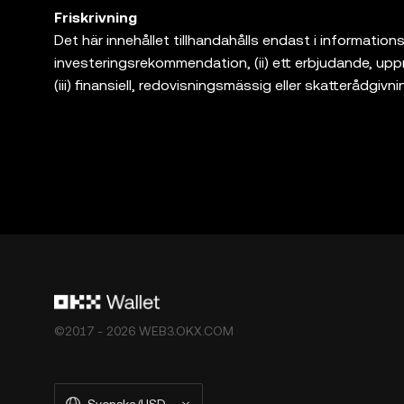
Friskrivning
Det här innehållet tillhandahålls endast i informations
investeringsrekommendation, (ii) ett erbjudande, uppman
(iii) finansiell, redovisningsmässig eller skatterådgivni
marknadsvolatilitet, omfattar en hög grad av risk, ka
jurist/skattejurist/investerare om huruvida handel med
är endast en programvaruleverantör för självförvalt
tredjepartsplattformar, och har ingen kontroll över o
produkter erbjuds inte i alla regioner. OKX Web3 Wal
omfattas av [OKX Web3-ekosystemets användarvillk
"Användarvillkor för OKX Web3-ekosystemet").
©2017 - 2026 WEB3.OKX.COM