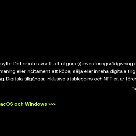
syfte. Det är inte avsett att utgöra (i) investeringsrådgivning e
ing eller incitament att köpa, sälja eller inneha digitala tillgå
ng. Digitala tillgångar, inklusive stablecoins och NFT:er, är före
n förlora värde och kan till och med bli värdelösa. Rådgör med
E
 eller innehav av digitala tillgångar är lämpligt för dig. OKX 
ande plånböcker som låter dig upptäcka och interagera med
 macOS och Windows >>>
ch ansvarar inte för tjänsterna från sådana tredjepartsplattfor
let och dess tillhörande tjänster erbjuds inte av OKX Exchang
or](
https://web3.okx.com/help/okx-web3-ecosystem-terms-