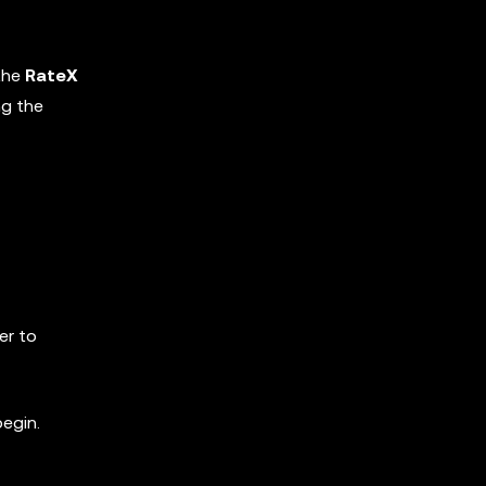
the
RateX
ng the
er to
begin.