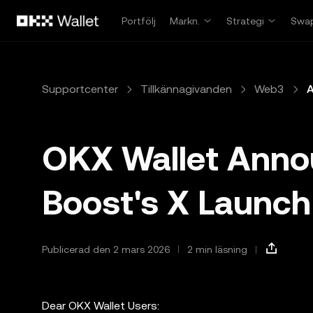
Hoppa till huvudinnehåll
Portfölj
Markn.
Strategi
Swa
Supportcenter
Tillkännagivanden
Web3
A
OKX Wallet Ann
Boost's X Launch
Publicerad den 2 mars 2026
2 min läsning
Dear OKX Wallet Users: