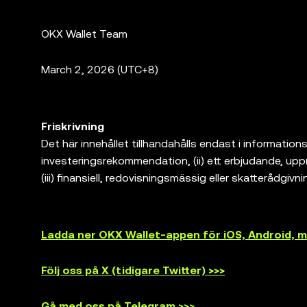
OKX Wallet Team
March
2, 2026 (UTC+8)
Friskrivning
Det här innehållet tillhandahålls endast i informations
investeringsrekommendation, (ii) ett erbjudande, uppman
(iii) finansiell, redovisningsmässig eller skatterådgivni
marknadsvolatilitet, omfattar en hög grad av risk, ka
jurist/skattejurist/investerare om huruvida handel med
är endast en programvaruleverantör för självförvalt
Ladda ner OKX Wallet-appen för iOS, Android,
tredjepartsplattformar, och har ingen kontroll över o
produkter erbjuds inte i alla regioner. OKX Web3 Wal
Följ oss på X (tidigare Twitter) >>>
omfattas av [OKX Web3-ekosystemets användarvillk
"Användarvillkor för OKX Web3-ekosystemet").
Gå med oss på Telegram >>>