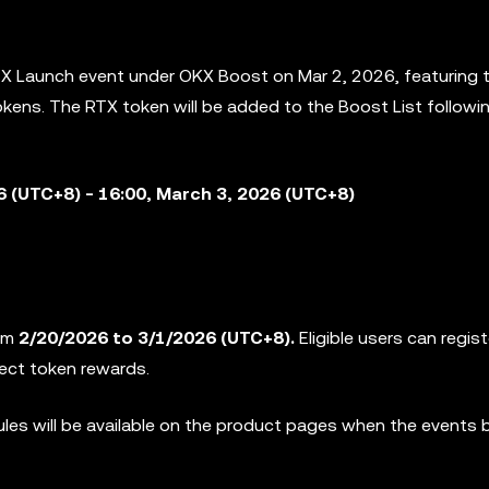
e X Launch event under OKX Boost on Mar 2, 2026, featuring 
kens. The RTX token will be added to the
Boost List followi
6 (UTC+8) - 16:00, March 3, 2026 (UTC+8)
rom
2/20/2026 to 3/1/2026 (UTC+8).
Eligible users can regist
ject token rewards.
rules will be available on the product pages when the events 