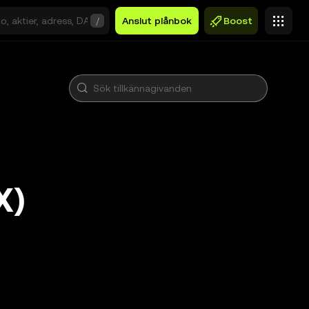
/
Anslut plånbok
Boost
X)