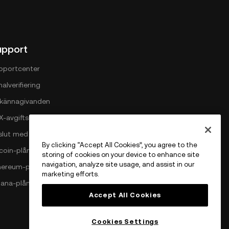
upport
pportcenter
alverifiering
llkännagivanden
X-avgiftsstruktur
slut med OKX
By clicking “Accept All Cookies”, you agree to the
tcoin-plånbok
storing of cookies on your device to enhance site
navigation, analyze site usage, and assist in our
hereum-plånbok
marketing efforts.
lana-plånbok
Accept All Cookies
Cookies Settings