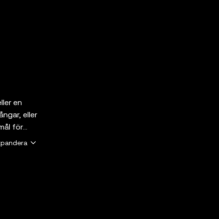
ller en
ngar, eller
mål för
 en
xpandera
Web3 Wallet
mar. Alla
e och
of-service