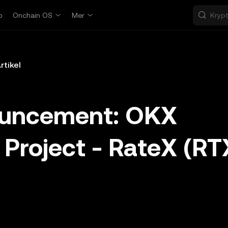
p
Onchain OS
Mer
rtikel
ouncement: OKX
 Project - RateX (RT