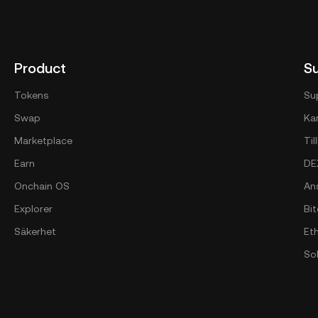
Product
S
Tokens
Su
Swap
Kan
Marketplace
Ti
Earn
DE
Onchain OS
An
Explorer
Bi
Säkerhet
Et
So