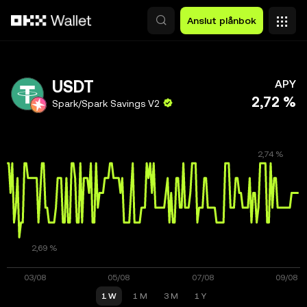
Hoppa till huvudinnehåll
Anslut plånbok
USDT
APY
2,72 %
Spark/Spark Savings V2
1 W
1 M
3 M
1 Y