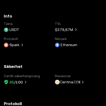
Info
Tjäna
TVL
USDT
$379,87M
Protokoll
Nätverk
Spark
Ethereum
Säkerhet
CertiK-säkerhetspoäng
Revisioner
Cantina
85
/100
+ 7 till
Protokoll