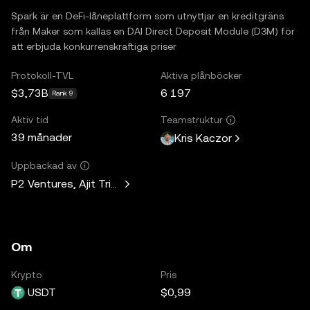
Spark är en DeFi-låneplattform som utnyttjar en kreditgräns
från Maker som kallas en DAI Direct Deposit Module (D3M) för
att erbjuda konkurrenskraftiga priser
Protokoll-TVL
Aktiva plånböcker
$3,73B
6 197
Rank 9
Aktiv tid
Teamstruktur
39 månader
Kris Kaczor
Uppbackad av
P2 Ventures, Ajit Tripathi, Unicorn Ventures, Curiosity Capit
Om
Krypto
Pris
USDT
$0,99