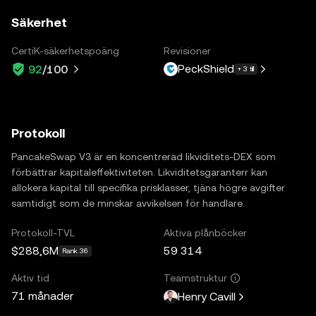
Säkerhet
CertiK-säkerhetspoäng
Revisioner
PeckShield
92
/100
+ 3 till
Protokoll
PancakeSwap V3 är en koncentrerad likviditets-DEX som
förbättrar kapitaleffektiviteten. Likviditetsgaranterr kan
allokera kapital till specifika prisklasser, tjäna högre avgifter
samtidigt som de minskar avvikelsen för handlare.
Protokoll-TVL
Aktiva plånböcker
$288,6M
59 314
Rank 36
Aktiv tid
Teamstruktur
71 månader
Henry Cavill