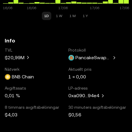
1D
1 W
1 M
1 Y
Info
TVL
Protokoll
$20,99M
PancakeSwapV3
Nätverk
Aktuellt pris
BNB Chain
1 ≈ 0,00
Avgiftssats
LP-adress
0,01 %
0xa090...94e4
8 timmars avgiftsbelöningar
30 minuters avgiftsbelöningar
$4,03
$0,56