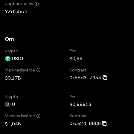
Uppbackad av
YZi Labs
Om
Krypto
Pris
USDT
$0,99
Kontrakt
Marknadsvärde
0x55d3...7955
$9,17B
Krypto
Pris
U
$0,99913
Kontrakt
Marknadsvärde
0xce24...6666
$1,04B