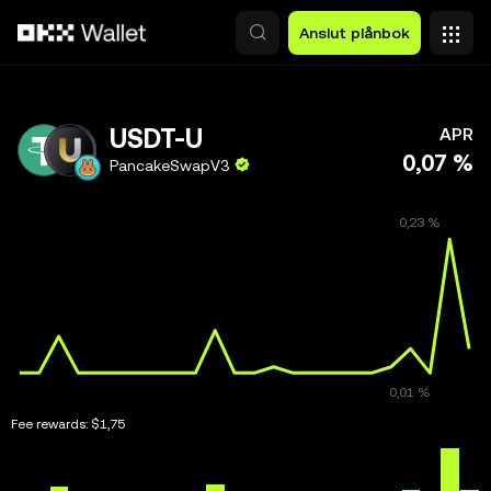
Hoppa till huvudinnehåll
Anslut plånbok
USDT-U
APR
0,07 %
PancakeSwapV3
Fee rewards:
$1,75