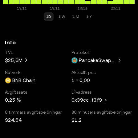
1D
1 W
1 M
1 Y
Info
TVL
Protokoll
$25,6M
PancakeSwapV3
Nätverk
Aktuellt pris
BNB Chain
1 ≈ 0,00
Avgiftssats
LP-adress
0,25 %
0x39cc...f3f9
8 timmars avgiftsbelöningar
30 minuters avgiftsbelöningar
$24,64
$1,2