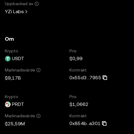
Uppbackad av
YZi Labs
Om
Krypto
Pris
USDT
$0,99
Kontrakt
Marknadsvärde
0x55d3...7955
$9,17B
Krypto
Pris
PRDT
$1,0662
Kontrakt
Marknadsvärde
0x854b...a301
$25,59M