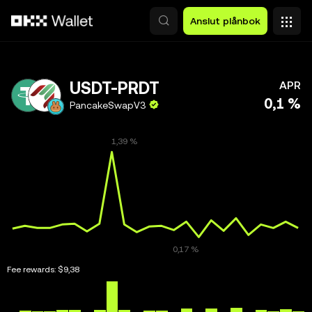
Hoppa till huvudinnehåll
Anslut plånbok
USDT-PRDT
APR
0,1 %
PancakeSwapV3
Fee rewards:
$9,38