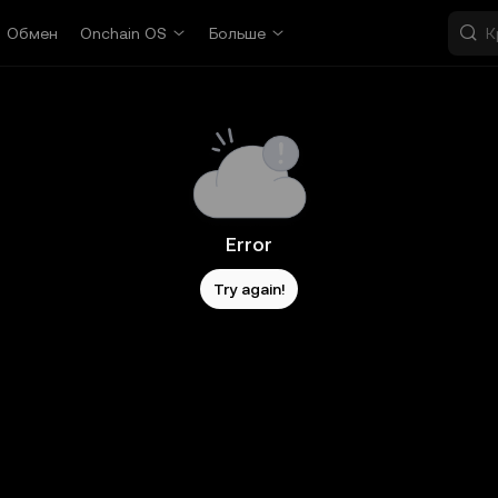
Обмен
Onchain OS
Больше
Error
Try again!