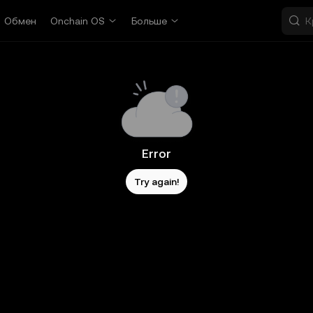
Обмен
Onchain OS
Больше
Error
Try again!