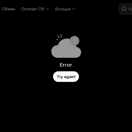
Обмен
Onchain OS
Больше
Error
Try again!