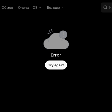
Обмен
Onchain OS
Больше
Error
Try again!