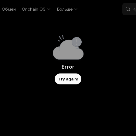
Обмен
Onchain OS
Больше
Error
Try again!