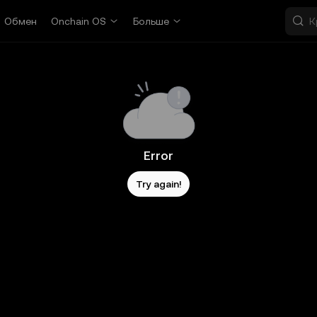
Обмен
Onchain OS
Больше
Error
Try again!