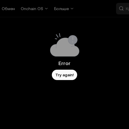
Обмен
Onchain OS
Больше
Error
Try again!