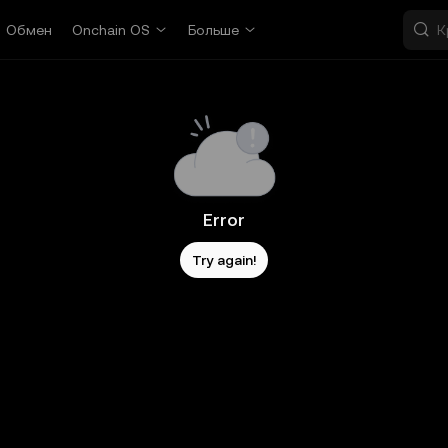
Обмен
Onchain OS
Больше
Error
Try again!