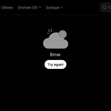
Обмен
Onchain OS
Больше
Error
Try again!