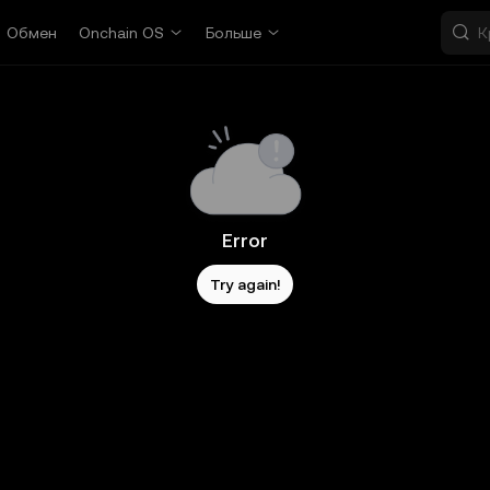
Обмен
Onchain OS
Больше
Error
Try again!