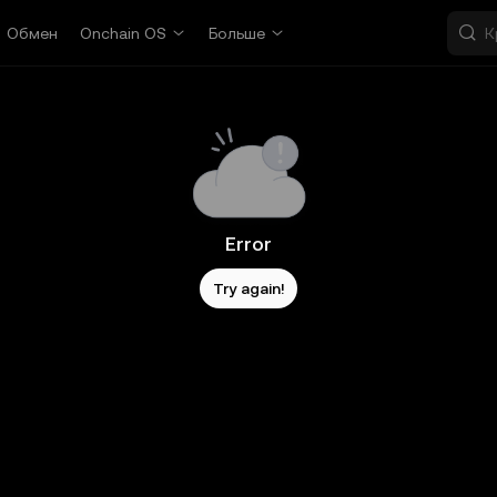
Обмен
Onchain OS
Больше
Error
Try again!