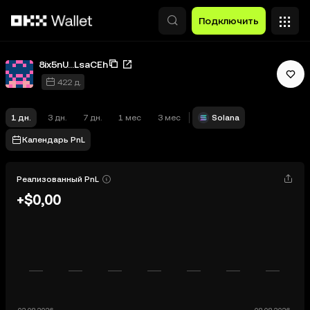
Перейти к основному контенту
Подключить
8ix5nU...LsaCEh
422 д.
1 дн.
3 дн.
7 дн.
1 мес
3 мес
Solana
Календарь PnL
Реализованный PnL
+$0,00