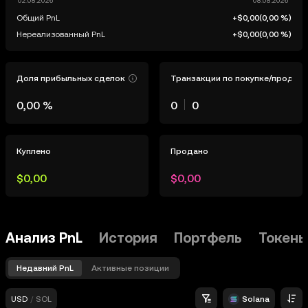
Общий PnL
+$0,00
(
0,00 %
)
Нереализованный PnL
+$0,00
(
0,00 %
)
Доля прибыльных сделок
Транзакции по покупке/продаж
0,00 %
0
0
Куплено
Продано
$0,00
$0,00
Анализ PnL
История
Портфель
Токены
Недавний PnL
Активные позиции
USD
/
SOL
Solana