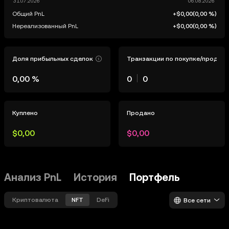
Общий PnL
+$0,00
(
0,00 %
)
Нереализованный PnL
+$0,00
(
0,00 %
)
Доля прибыльных сделок
Транзакции по покупке/продаж
0,00 %
0
0
Куплено
Продано
$0,00
$0,00
Анализ PnL
История
Портфель
Криптовалюта
NFT
DeFi
Все сети