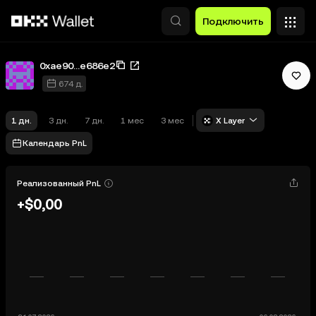
Перейти к основному контенту
Подключить
0xae90...e686e2
674 д.
1 дн.
3 дн.
7 дн.
1 мес
3 мес
X Layer
Календарь PnL
Реализованный PnL
+$0,00