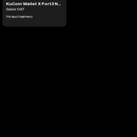
KuCoin Wallet X Port3 NFT Giveaway #448780
Galxe OAT
Не выставлено