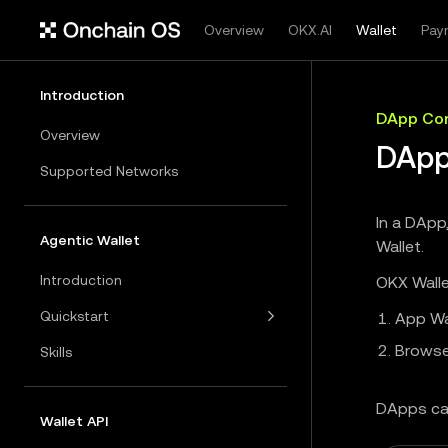
Overview
OKX.AI
Wallet
Pay
Introduction
DApp Con
Overview
DApp
Supported Networks
In a DApp
Agentic Wallet
Wallet.
Introduction
OKX Walle
Quickstart
App Wa
Browse
Skills
DApps ca
Wallet API