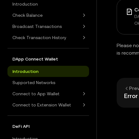
Introduction
C
Check Balance
DA
O
Broadcast Transactions
Check Transaction History
Please no
is recom
DApp Connect Wallet
Introduction
Supported Networks
Pre
Connect to App Wallet
Erro
Connect to Extension Wallet
DeFi API
Introduction