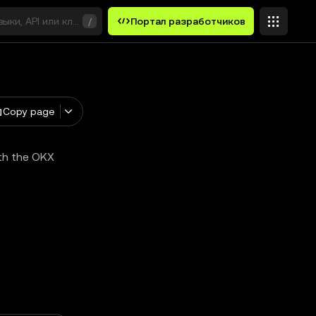
выки, API или ключевые слова
/
Портал разработчиков
Copy page
ith the OKX