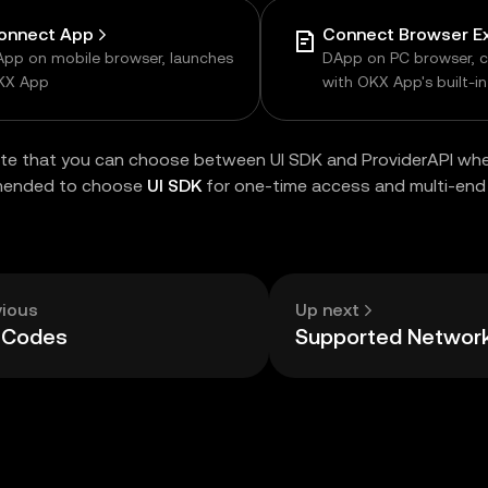
onnect App
pp on mobile browser, launches
DApp on PC browser, 
KX App
with OKX App's built-i
browser
te that you can choose between UI SDK and ProviderAPI whe
mended to choose
UI SDK
for one-time access and multi-end 
vious
Up next
r Codes
Supported Networ