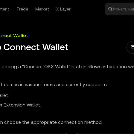
ment
Trade
Market
X Layer
Искать на
nect Wallet
 Connect Wallet
, adding a "Connect OKX Wallet" button allows interaction w
t comes in various forms and currently supports:
llet
r Extension Wallet
n choose the appropriate connection method: