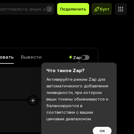
/
Подключить
Буст
овать
Вывести
Zap
Что такое Zap?
Активируйте режим Zap для
автоматического добавления
$0,00
ликвидности, при котором
ваши токены обмениваются и
балансируются в
соответствии с вашим
ценовым диапазоном.
$0,00
ОК