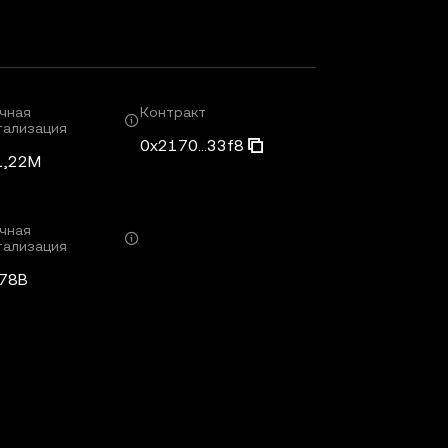
чная
Контракт
тализация
0x2170...33f8
1,22M
чная
тализация
,78B