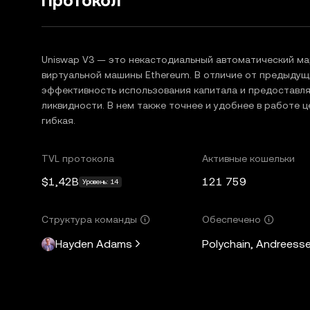
Протокол
Uniswap V3 — это некастодиальный автоматический ма
виртуальной машины Ethereum. В отличие от предыдущ
эффективность использования капитала и предоставл
ликвидности. В нем также точнее и удобнее в работе ц
гибкая.
TVL протокола
Активные кошельки
$1,42B
121 759
Уровень: 14
Структура команды
Обеспечено
Hayden Adams
Polychain, Andreesse