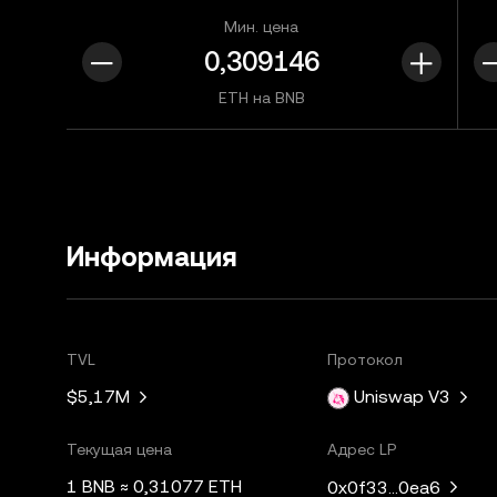
Мин. цена
ETH на BNB
Информация
TVL
Протокол
$5,17M
Uniswap V3
Текущая цена
Адрес LP
1 BNB ≈ 0,31077 ETH
0x0f33...0ea6