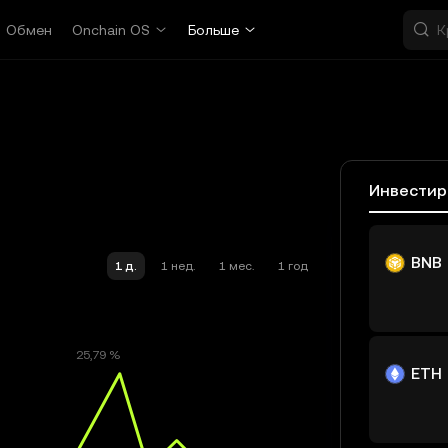
Обмен
Onchain OS
Больше
Инвестир
BNB
1 д.
1 нед.
1 мес.
1 год
ETH