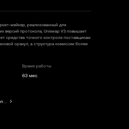
ркет-мейкер, реализованный для
их версий протокола, Uniswap V3 повышает
яет средства точного контроля поставщикам
еновой оракул, а структура комиссии более
Время работы
63 мес.
n Horowitz, Paradigm, Variant Fund, SV Angel