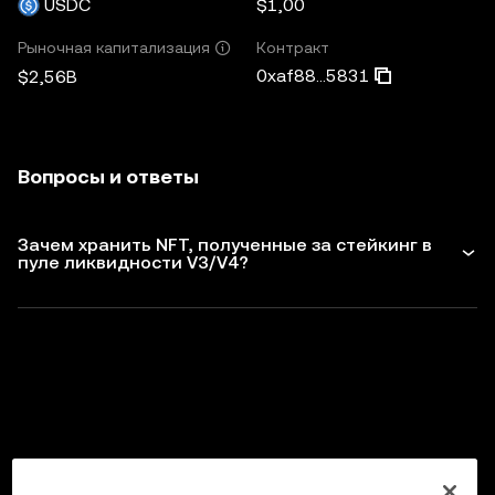
USDC
$1,00
Контракт
Рыночная капитализация
0xaf88...5831
$2,56B
Вопросы и ответы
Зачем хранить NFT, полученные за стейкинг в
пуле ликвидности V3/V4?