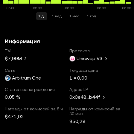
1 д.
1 нед.
1 мес.
1 год
Информация
TVL
Протокол
$7,99M
Uniswap V3
Сеть
Текущая цена
Arbitrum One
1 ≈ 0,00
Ставка вознаграждения
Адрес LP
0,05 %
0x0e48...b44f
Награды от комиссий за 8 ч
Награды от комиссий за
30 мин
$471,02
$50,28