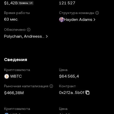
$1,42B
121 527
Уровень: 14
Время работы
Структура команды
63 мес.
Hayden Adams
Обеспечено
Polychain, Andreessen Horowitz, Paradigm, Variant Fund, 
Сведения
Криптовалюта
Цена
WBTC
$64 565,4
Контракт
Рыночная капитализация
0x2f2a...5b0f
$466,38M
Криптовалюта
Цена