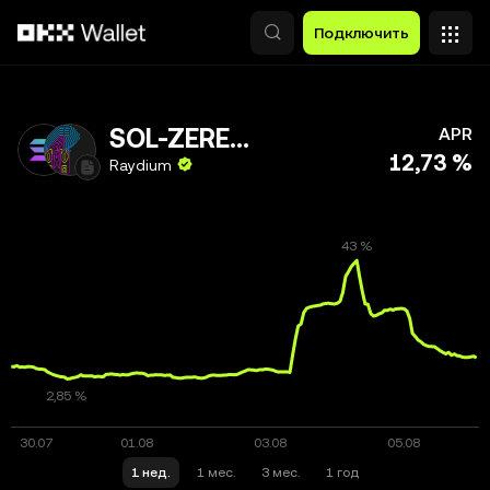
Перейти к основному контенту
Подключить
SOL-ZEREBRO
APR
12,73 %
Raydium
1 нед.
1 мес.
3 мес.
1 год