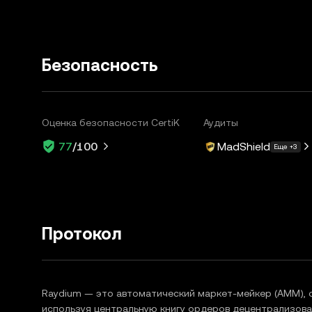
Безопасность
Оценка безопасности CertiK
Аудиты
MadShield
77
/100
Еще +3
Протокол
Raydium — это автоматический маркет-мейкер (AMM), о
используя центральную книгу ордеров децентрализова