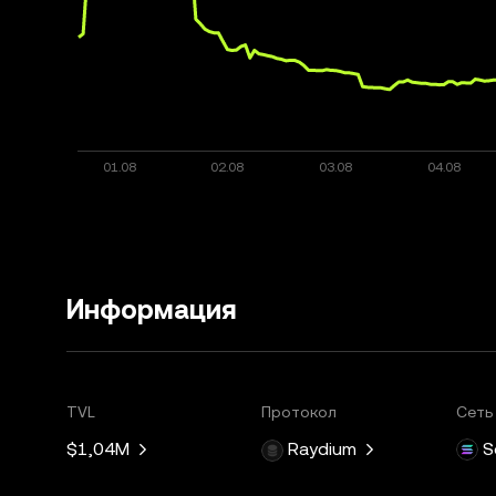
Информация
TVL
Протокол
Сеть
$1,04M
Raydium
S