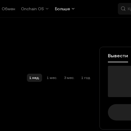
Обмен
Onchain OS
Больше
Вывести
LP
1 нед.
1 мес.
3 мес.
1 год