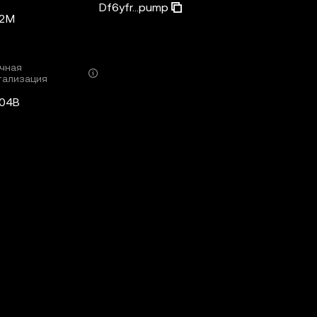
Df6yfr...pump
82M
чная
тализация
,04B