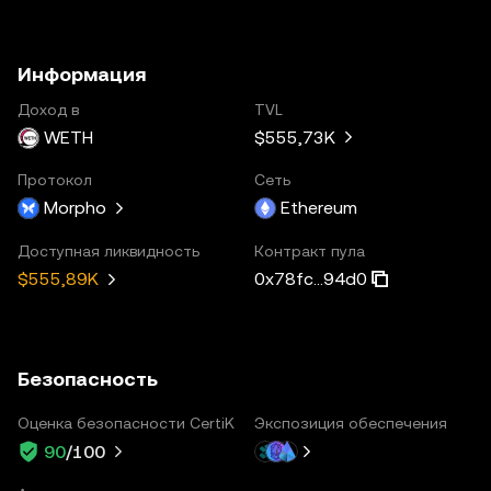
Информация
Доход в
TVL
WETH
$555,73K
Протокол
Сеть
Morpho
Ethereum
Доступная ликвидность
Контракт пула
0x78fc...94d0
$555,89K
Безопасность
Оценка безопасности CertiK
Экспозиция обеспечения
90
/100