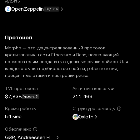
Аудиты
OpenZeppelin
Еще +16
Протокол
Morpho — это децентрализованный протокол
кредитования в сети Ethereum и Base, позволяющий
пользователям создавать отдельные рынки займов. Для
каждого рынка подбирается свой вид обеспечения,
процентные ставки и настройки риска.
TVL протокола
Активные кошельки
$7,83B
211 469
Уровень: 3
Время работы
Структура команды
54 мес.
0xloth
Обеспечено
GSR, Andreessen Horowitz, Mechanism Capital, Variant Fund,