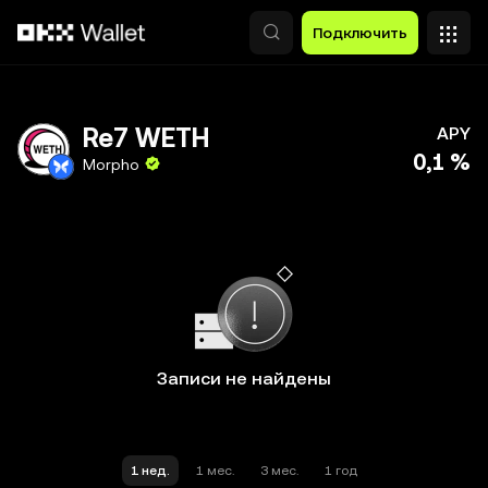
Перейти к основному контенту
Подключить
Re7 WETH
APY
0,1 %
Morpho
Записи не найдены
1 нед.
1 мес.
3 мес.
1 год