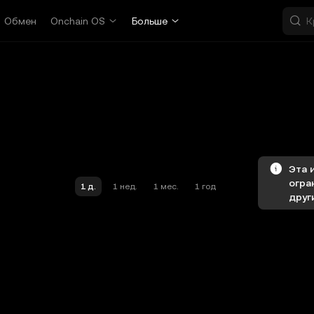
Обмен
Onchain OS
Больше
Эта 
огра
1 д.
1 нед.
1 мес.
1 год
друг