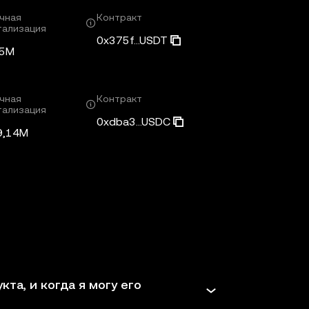
чная
Контракт
тализация
0x375f...USDT
65M
чная
Контракт
тализация
0xdba3...USDC
9,14M
та, и когда я могу его