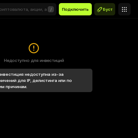
/
Подключить
Буст
Недоступно для инвестиций
инвестиция недоступна из-за
ничений для IP, делистинга или по
им причинам.