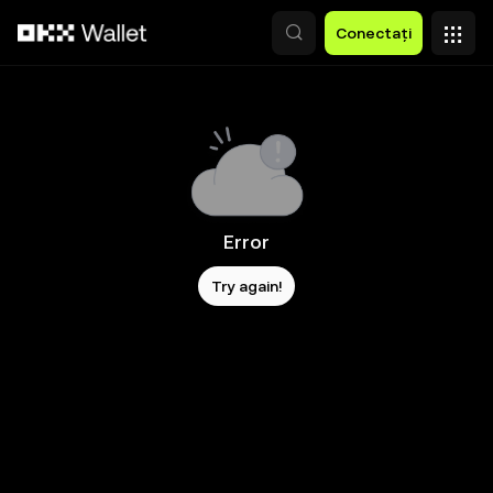
Săriți la conținutul principal
Conectați
Error
Try again!