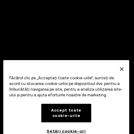
Făcând clic pe „Acceptați toate cookie-urile”, sunteți de
acord cu stocarea cookie-urilor pe dispozitivul dvs. pentru a
îmbunătăți navigarea pe site, pentru a analiza utilizarea site-
ului și pentru a ajuta eforturile noastre de marketing.
Accept toate
cookie-urile
Setări cookie-uri
OKX Wallet