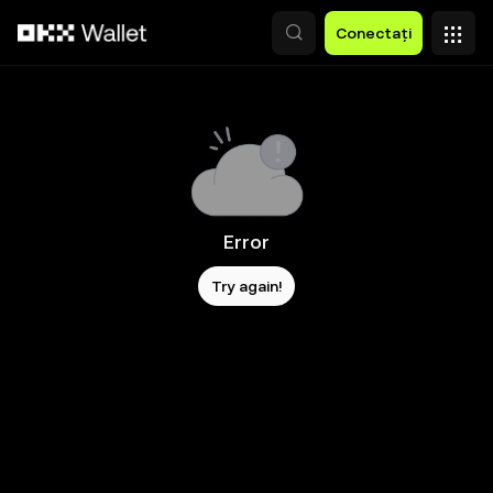
Săriți la conținutul principal
Conectați
Error
Try again!