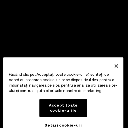
Făcând clic pe „Acceptați toate cookie-urile”, sunteți de
acord cu stocarea cookie-urilor pe dispozitivul dvs. pentru a
îmbunătăți navigarea pe site, pentru a analiza utilizarea site-
ului și pentru a ajuta eforturile noastre de marketing.
Accept toate
cookie-urile
Setări cookie-uri
OKX Wallet