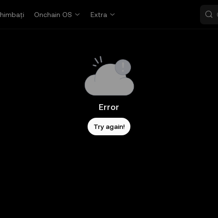
himbați
Onchain OS
Extra
Error
Try again!