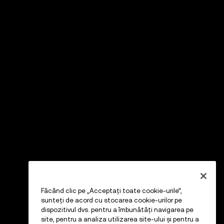
Făcând clic pe „Acceptați toate cookie-urile”,
sunteți de acord cu stocarea cookie-urilor pe
dispozitivul dvs. pentru a îmbunătăți navigarea pe
site, pentru a analiza utilizarea site-ului și pentru a