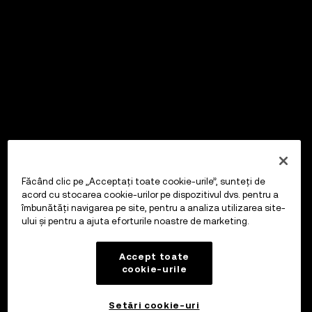
Făcând clic pe „Acceptați toate cookie-urile”, sunteți de
acord cu stocarea cookie-urilor pe dispozitivul dvs. pentru a
îmbunătăți navigarea pe site, pentru a analiza utilizarea site-
ului și pentru a ajuta eforturile noastre de marketing.
Accept toate
cookie-urile
Setări cookie-uri
OKX Wallet