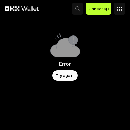
Săriți la conținutul principal
Conectați
Error
Try again!