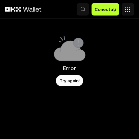
Săriți la conținutul principal
Conectați
Error
Try again!