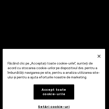
Făcând clic pe „Acceptați toate cookie-urile”, sunteți de
acord cu stocarea cookie-urilor pe dispozitivul dvs. pentru a
îmbunătăți navigarea pe site, pentru a analiza utilizarea site-
ului și pentru a ajuta eforturile noastre de marketing.
Accept toate
cookie-urile
Setări cookie-uri
OKX Wallet