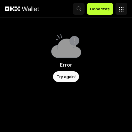
Săriți la conținutul principal
Conectați
Error
Try again!