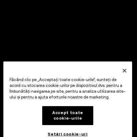
Făcând clic pe „Acceptați toate cookie-urile”, sunteți de
acord cu stocarea cookie-urilor pe dispozitivul dvs. pentru a
îmbunătăți navigarea pe site, pentru a analiza utilizarea site-
ului și pentru a ajuta eforturile noastre de marketing.
Accept toate
cookie-urile
Setări cookie-uri
OKX Wallet