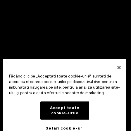
Făcând clic pe „Acceptați toate cookie-urile”, sunteți de
acord cu stocarea cookie-urilor pe dispozitivul dvs. pentru a
îmbunătăți navigarea pe site, pentru a analiza utilizarea site-
ului și pentru a ajuta eforturile noastre de marketing.
Accept toate
cookie-urile
Setări cookie-uri
OKX Wallet