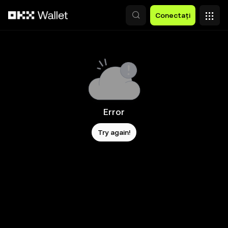
Săriți la conținutul principal
Conectați
Error
Try again!